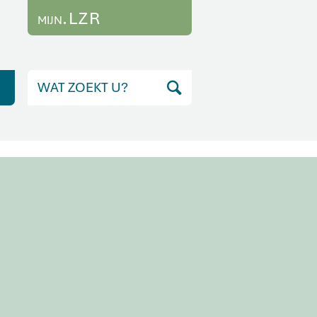
.LZR
MIJN