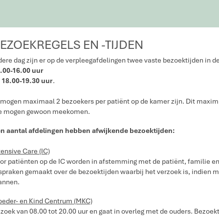
EZOEKREGELS EN -TIJDEN
dere dag zijn er op de verpleegafdelingen twee vaste bezoektijden in 
.00-16.00 uur
n
18.00-19.30 uur
.
 mogen maximaal 2 bezoekers per patiënt op de kamer zijn. Dit maximum
e mogen gewoon meekomen.
n aantal afdelingen hebben afwijkende bezoektijden:
tensive Care (IC)
or patiënten op de IC worden in afstemming met de patiënt, familie en
spraken gemaakt over de bezoektijden waarbij het verzoek is, indien mo
annen.
eder- en Kind Centrum (MKC)
zoek van 08.00 tot 20.00 uur en gaat in overleg met de ouders. Bezoek