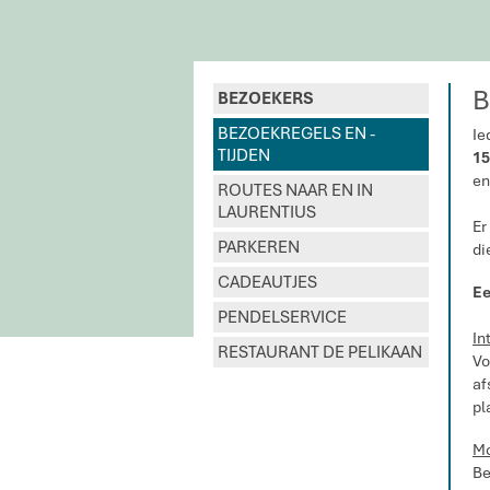
B
BEZOEKERS
BEZOEKREGELS EN -
Ie
TIJDEN
15
e
ROUTES NAAR EN IN
LAURENTIUS
Er
PARKEREN
di
CADEAUTJES
Ee
PENDELSERVICE
In
RESTAURANT DE PELIKAAN
Vo
af
pl
Mo
Be