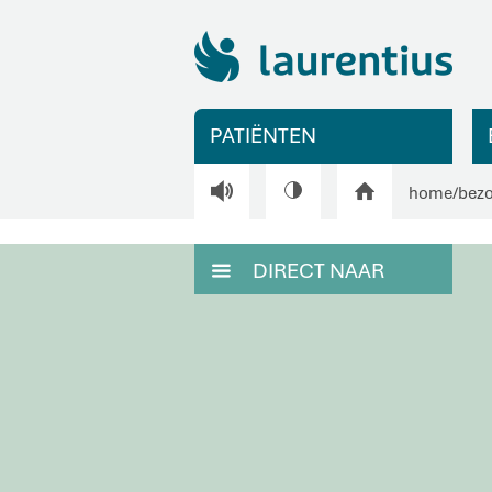
PATIËNTEN
V
H
home
/
bez
DIRECT NAAR
M