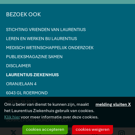
BEZOEK OOK
STICHTING VRIENDEN VAN LAURENTIUS
LEREN EN WERKEN BIJ LAURENTIUS
MEDISCH WETENSCHAPPELIJK ONDERZOEK
PUBLIEKSMAGAZINE SAMEN
DISCLAIMER
LAURENTIUS ZIEKENHUIS
ORANJELAAN 4
6043 GL ROERMOND
J
(0475) 38 22 22
Om u beter van dienst te kunnen zijn, maakt
melding sluiten X
het Laurentius Ziekenhuis gebruik van cookies.
Klik hier
voor meer informatie over deze cookies.
SERVICEPUNT LAURENTIUS ECHT
cookies accepteren
cookies weigeren
Y
F
L