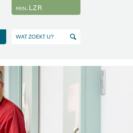
.LZR
MIJN