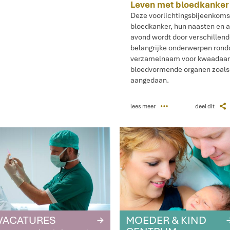
Leven met bloedkanker
Deze voorlichtingsbijeenkoms
bloedkanker, hun naasten en a
avond wordt door verschillend
belangrijke onderwerpen rond
verzamelnaam voor kwaadaardi
bloedvormende organen zoals 
aangedaan.
P
Z
lees meer
deel dit
VACATURES
MOEDER & KIND
R