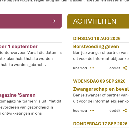
s te blijven volgen: regelmatig handen wassen, hoesten en niezen in d
ACTIVITEITEN
R
DINSDAG 18 AUG 2026
 per 1 september
Borstvoeding geven
iëntenvervoer. Vanaf die datum is
Ben je zwanger of partner van
et ziekenhuis thuis te worden
uit voor de informatiebijeenk
 huis te worden gebracht.
P
Z
lees meer
deel dit
WOENSDAG 09 SEP 2026
Zwangerschap en bevalli
agazine 'Samen'
Ben je zwanger of partner van
ksmagazine ‘Samen’ is uit! Met dit
uit voor de informatiebijeenk
bevorderen van gezondheid in
P
Z
lees meer
deel dit
n ontwikkelingen in ons
DONDERDAG 17 SEP 2026