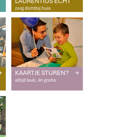
LAURENTIUS ECHT
zorg dichtbij huis
KAARTJE STUREN?
R
R
altijd leuk, én gratis