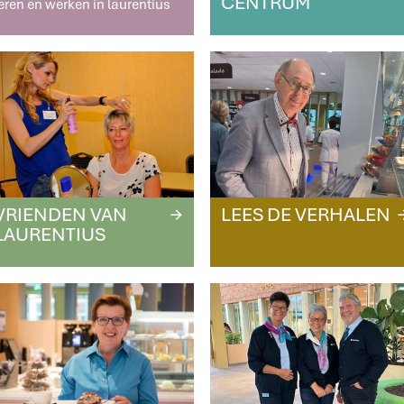
CENTRUM
eren en werken in laurentius
VRIENDEN VAN
LEES DE VERHALEN
R
LAURENTIUS