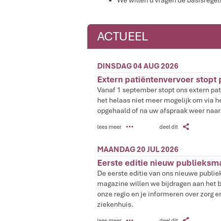
We willen u vragen de basisregel
ACTUEEL
DINSDAG 04 AUG 2026
Extern patiëntenvervoer stopt
Vanaf 1 september stopt ons extern pat
het helaas niet meer mogelijk om via h
opgehaald of na uw afspraak weer naar
P
Z
lees meer
deel dit
MAANDAG 20 JUL 2026
Eerste editie nieuw publieksm
De eerste editie van ons nieuwe publie
magazine willen we bijdragen aan het 
onze regio en je informeren over zorg e
ziekenhuis.
P
Z
lees meer
deel dit