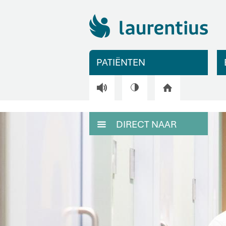
PATIËNTEN
V
H
DIRECT NAAR
M