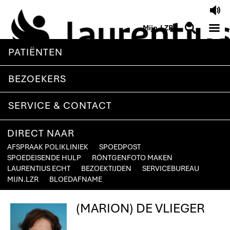
V
M
S
Mijn.LZR
PATIËNTEN
BEZOEKERS
SERVICE & CONTACT
DIRECT NAAR
AFSPRAAK POLIKLINIEK
SPOEDPOST
SPOEDEISENDE HULP
RÖNTGENFOTO MAKEN
LAURENTIUS ECHT
BEZOEKTIJDEN
SERVICEBUREAU
MIJN.LZR
BLOEDAFNAME
(MARION) DE VLIEGER