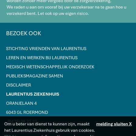
worden zonder meer vergoed door de zorgverzekering.
We raden u aan om vooraf bij uw verzekeraar na te gaan hoe u
verzekerd bent. Let ook op uw eigen risico.
BEZOEK OOK
STICHTING VRIENDEN VAN LAURENTIUS
LEREN EN WERKEN BIJ LAURENTIUS
MEDISCH WETENSCHAPPELIJK ONDERZOEK
PUBLIEKSMAGAZINE SAMEN
DISCLAIMER
LAURENTIUS ZIEKENHUIS
ORANJELAAN 4
6043 GL ROERMOND
J
(0475) 38 22 22
Om u beter van dienst te kunnen zijn, maakt
melding sluiten X
het Laurentius Ziekenhuis gebruik van cookies.