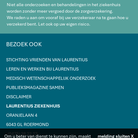
Niet alle onderzoeken en behandelingen in het ziekenhuis
worden zonder meer vergoed door de zorgverzekering.
We raden u aan om vooraf bij uw verzekeraar na te gaan hoe u
verzekerd bent. Let ook op uw eigen risico.
BEZOEK OOK
STICHTING VRIENDEN VAN LAURENTIUS
LEREN EN WERKEN BIJ LAURENTIUS
MEDISCH WETENSCHAPPELIJK ONDERZOEK
PUBLIEKSMAGAZINE SAMEN
DISCLAIMER
LAURENTIUS ZIEKENHUIS
ORANJELAAN 4
6043 GL ROERMOND
J
(0475) 38 22 22
Om u beter van dienst te kunnen zijn, maakt
melding sluiten X