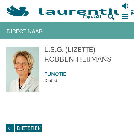
V
M
S
Mijn.LZR
DIRECT NAAR
L.S.G. (LIZETTE)
ROBBEN-HEIJMANS
FUNCTIE
Diëtist
L
DIËTETIEK