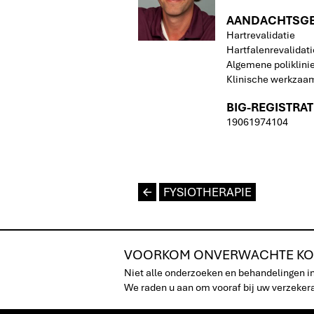
AANDACHTSGEB
Hartrevalidatie
Hartfalenrevalidati
Algemene poliklini
Klinische werkza
BIG-REGISTRA
19061974104
L
FYSIOTHERAPIE
VOORKOM ONVERWACHTE KO
Niet alle onderzoeken en behandelingen i
We raden u aan om vooraf bij uw verzekeraa