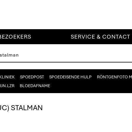
BEZOEKERS
SERVICE & CONTACT
 stalman
KLINIEK
SPOEDPOST
SPOEDEISENDE HULP
RÖNTGENFOTO 
IJN.LZR
BLOEDAFNAME
LUC) STALMAN