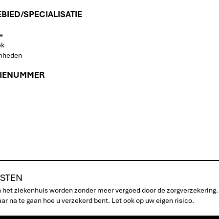
IED/SPECIALISATIE
e
ek
amheden
TIENUMMER
STEN
n het ziekenhuis worden zonder meer vergoed door de zorgverzekering.
r na te gaan hoe u verzekerd bent. Let ook op uw eigen risico.