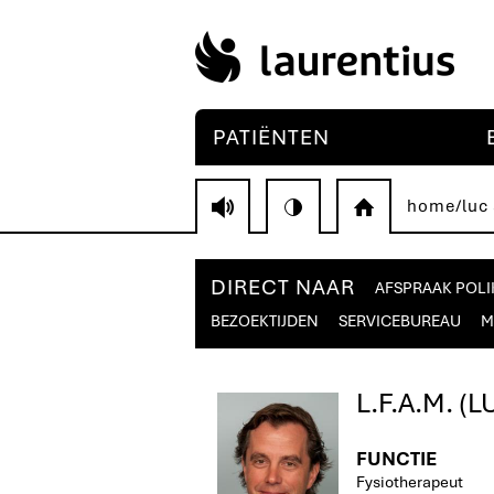
PATIËNTEN
home
/
luc
V
H
DIRECT NAAR
AFSPRAAK POLI
BEZOEKTIJDEN
SERVICEBUREAU
M
L.F.A.M. (
FUNCTIE
Fysiotherapeut