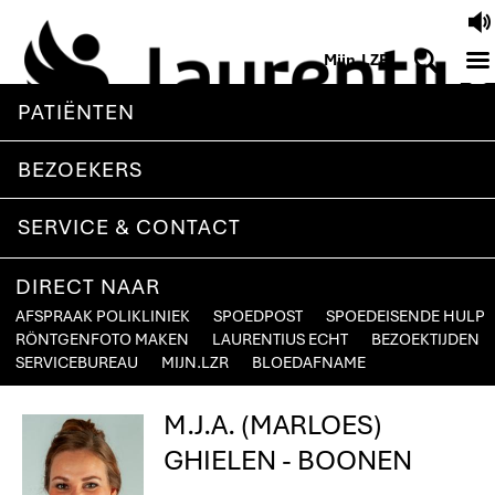
V
M
S
Mijn.LZR
PATIËNTEN
BEZOEKERS
SERVICE & CONTACT
DIRECT NAAR
AFSPRAAK POLIKLINIEK
SPOEDPOST
SPOEDEISENDE HULP
RÖNTGENFOTO MAKEN
LAURENTIUS ECHT
BEZOEKTIJDEN
SERVICEBUREAU
MIJN.LZR
BLOEDAFNAME
M.J.A. (MARLOES)
GHIELEN - BOONEN