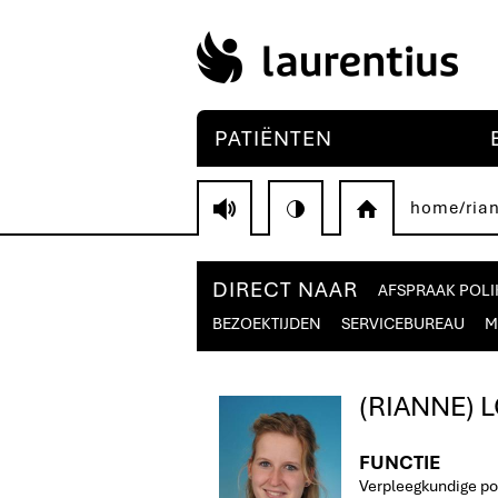
PATIËNTEN
home
/
ria
V
H
DIRECT NAAR
AFSPRAAK POLI
BEZOEKTIJDEN
SERVICEBUREAU
M
(RIANNE) 
FUNCTIE
Verpleegkundige pol