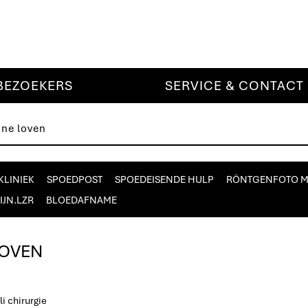
BEZOEKERS
SERVICE & CONTACT
nne loven
KLINIEK
SPOEDPOST
SPOEDEISENDE HULP
RÖNTGENFOTO 
IJN.LZR
BLOEDAFNAME
LOVEN
i chirurgie