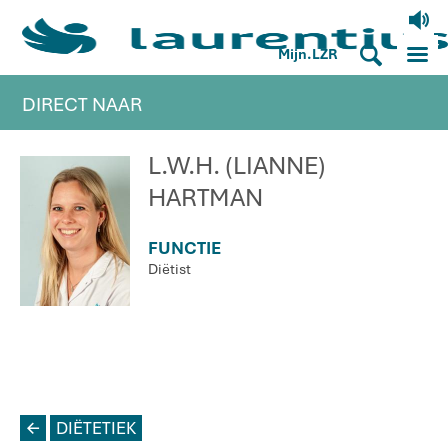
V
M
S
Mijn.LZR
DIRECT NAAR
L.W.H. (LIANNE)
HARTMAN
FUNCTIE
Diëtist
L
DIËTETIEK