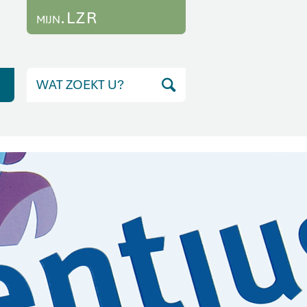
.LZR
MIJN