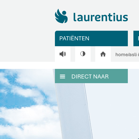
PATIËNTEN
V
H
home
/
asli
DIRECT NAAR
M