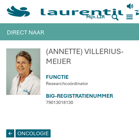
V
M
S
Mijn.LZR
DIRECT NAAR
(ANNETTE) VILLERIUS-
MEIJER
FUNCTIE
Researchcoördinator
BIG-REGISTRATIENUMMER
79013018130
L
ONCOLOGIE