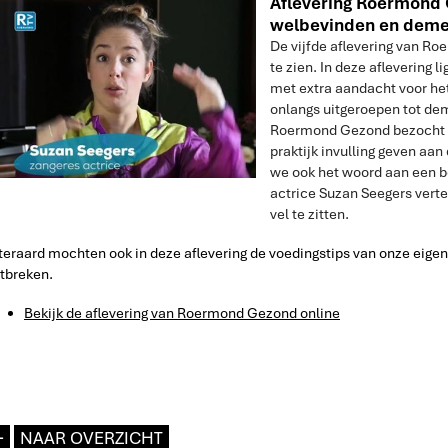
Aflevering Roermond
welbevinden en deme
De vijfde aflevering van R
te zien. In deze aflevering 
met extra aandacht voor h
onlangs uitgeroepen tot de
Roermond Gezond bezocht de
praktijk invulling geven aan 
we ook het woord aan een 
actrice Suzan Seegers vertel
vel te zitten.
teraard mochten ook in deze aflevering de voedingstips van onze eig
tbreken.
Bekijk de aflevering van Roermond Gezond online
L
NAAR OVERZICHT