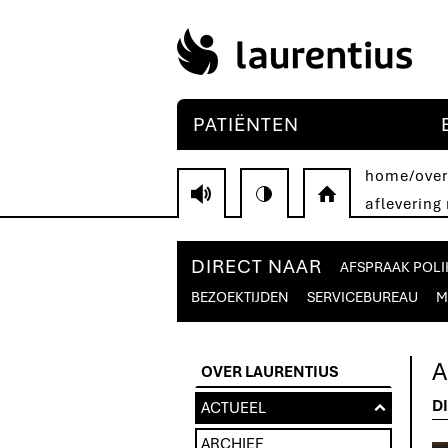
PATIËNTEN
home
/
over
V
H
afleverin
DIRECT NAAR
AFSPRAAK POLI
BEZOEKTIJDEN
SERVICEBUREAU
M
A
OVER LAURENTIUS
D
ACTUEEL
u
ARCHIEF