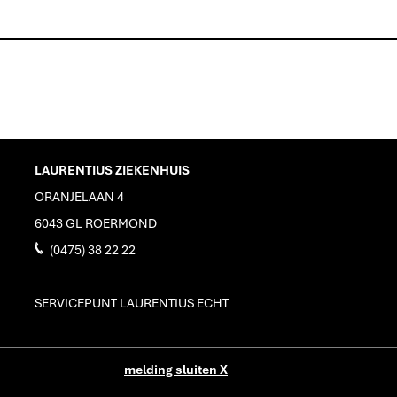
LAURENTIUS ZIEKENHUIS
ORANJELAAN 4
6043 GL ROERMOND
J
(0475) 38 22 22
SERVICEPUNT LAURENTIUS ECHT
produced by
www.mediamens.nl
melding sluiten X