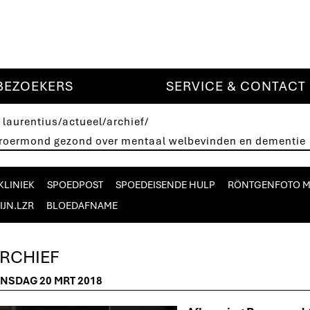
BEZOEKERS
SERVICE & CONTACT
 laurentius
/
actueel
/
archief
/
g roermond gezond over mentaal welbevinden en dementie
KLINIEK
SPOEDPOST
SPOEDEISENDE HULP
RÖNTGENFOTO 
IJN.LZR
BLOEDAFNAME
RCHIEF
INSDAG 20 MRT 2018