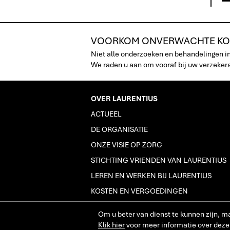
VOORKOM ONVERWACHTE KO
Niet alle onderzoeken en behandelingen i
We raden u aan om vooraf bij uw verzekeraa
OVER LAURENTIUS
ACTUEEL
DE ORGANISATIE
ONZE VISIE OP ZORG
STICHTING VRIENDEN VAN LAURENTIUS
LEREN EN WERKEN BIJ LAURENTIUS
KOSTEN EN VERGOEDINGEN
PERS­VOORLICHTING
Om u beter van dienst te kunnen zijn, m
LAURIERBLAD
Klik hier
voor meer informatie over deze