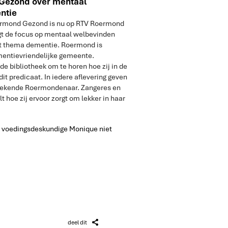
 Gezond over mentaal
ntie
oermond Gezond is nu op RTV Roermond
ligt de focus op mentaal welbevinden
et thema dementie. Roermond is
mentievriendelijke gemeente.
 bibliotheek om te horen hoe zij in de
dit predicaat. In iedere aflevering geven
bekende Roermondenaar. Zangeres en
t hoe zij ervoor zorgt om lekker in haar
en voedingsdeskundige Monique niet
Z
deel dit