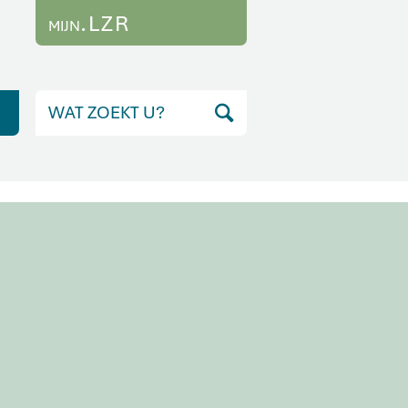
.LZR
MIJN