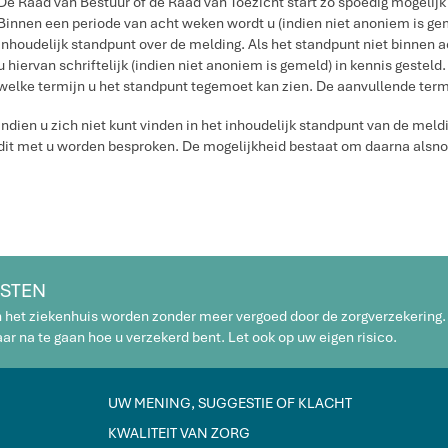
De Raad van Bestuur of de Raad van Toezicht start zo spoedig mogelij
Binnen een periode van acht weken wordt u (indien niet anoniem is ge
inhoudelijk standpunt over de melding. Als het standpunt niet binnen
u hiervan schriftelijk (indien niet anoniem is gemeld) in kennis gestel
welke termijn u het standpunt tegemoet kan zien. De aanvullende ter
Indien u zich niet kunt vinden in het inhoudelijk standpunt van de meld
dit met u worden besproken. De mogelijkheid bestaat om daarna alsno
STEN
n het ziekenhuis worden zonder meer vergoed door de zorgverzekering.
r na te gaan hoe u verzekerd bent. Let ook op uw eigen risico.
UW MENING, SUGGESTIE OF KLACHT
KWALITEIT VAN ZORG