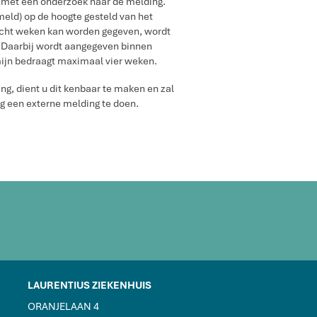
k met een onderzoek naar de melding.
meld) op de hoogte gesteld van het
 acht weken kan worden gegeven, wordt
d. Daarbij wordt aangegeven binnen
mijn bedraagt maximaal vier weken.
ing, dient u dit kenbaar te maken en zal
g een externe melding te doen.
LAURENTIUS ZIEKENHUIS
ORANJELAAN 4