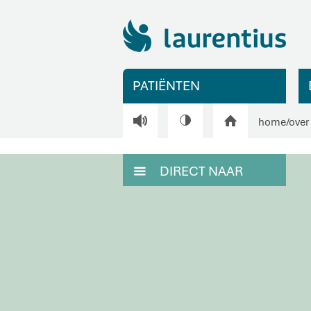
PATIËNTEN
V
H
home
/
over
DIRECT NAAR
M