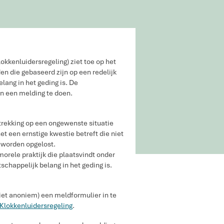
okkenluidersregeling) ziet toe op het
n die gebaseerd zijn op een redelijk
ang in het geding is. De
rn een melding te doen.
trekking op een ongewenste situatie
t een ernstige kwestie betreft die niet
 worden opgelost.
morele praktijk die plaatsvindt onder
chappelijk belang in het geding is.
niet anoniem) een meldformulier in te
Klokkenluidersregeling
.