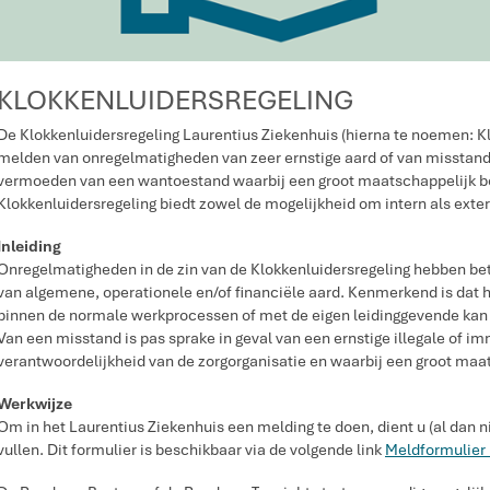
KLOKKENLUIDERSREGELING
De Klokkenluidersregeling Laurentius Ziekenhuis (hierna te noemen: Kl
melden van onregelmatigheden van zeer ernstige aard of van misstande
vermoeden van een wantoestand waarbij een groot maatschappelijk bel
Klokkenluidersregeling biedt zowel de mogelijkheid om intern als exte
Inleiding
Onregelmatigheden in de zin van de Klokkenluidersregeling hebben be
van algemene, operationele en/of financiële aard. Kenmerkend is dat he
binnen de normale werkprocessen of met de eigen leidinggevende kan
Van een misstand is pas sprake in geval van een ernstige illegale of im
verantwoordelijkheid van de zorgorganisatie en waarbij een groot maats
Werkwijze
Om in het Laurentius Ziekenhuis een melding te doen, dient u (al dan 
vullen. Dit formulier is beschikbaar via de volgende link
Meldformulier 