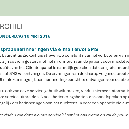
RCHIEF
ONDERDAG 10 MRT 2016
fspraakherinneringen via e-mail en/of SMS
s Laurentius Ziekenhuis streven we constant naar het verbeteren van i
 zijn daarom gestart met het informeren van de patiënt door middel v
quête van het Cliëntenpanel is namelijk gebleken dat een grote meerd
il of SMS wil ontvangen. De ervaringen van de daarop volgende proef zijn
liklinieken mogelijk een herinneringsbericht te ontvangen voor de afsp
s u ook van deze service gebruik wilt maken, vindt u hierover informatie
ze service uitbreiden. Naast herinneringsberichten voor afspraken op d
gelijk om herinneringen aan het nuchter zijn voor een operatie via e-m
t vindt u van deze nieuwe service? Laat het ons weten en vul de poll 