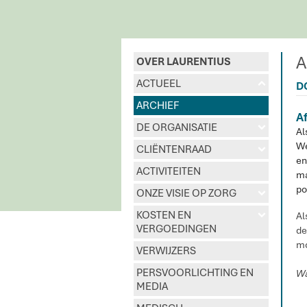
A
OVER LAURENTIUS
ACTUEEL
u
D
ARCHIEF
A
DE ORGANISATIE
d
Al
We
CLIËNTENRAAD
d
en
ACTIVITEITEN
ma
po
ONZE VISIE OP ZORG
d
KOSTEN EN
Al
d
VERGOEDINGEN
de
mo
VERWIJZERS
PERSVOORLICHTING EN
Wa
MEDIA