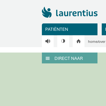
PATIËNTEN
V
H
home
/
over
DIRECT NAAR
M