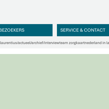
BEZOEKERS
SERVICE & CONTACT
 laurentius
/
actueel
/
archief
/
interviewteam zorgkaartnederland in l