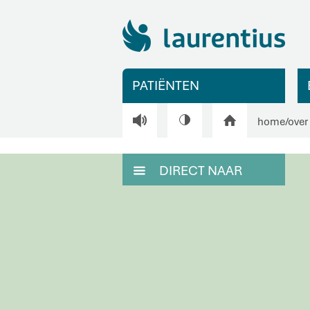
PATIËNTEN
V
H
home
/
over
DIRECT NAAR
M