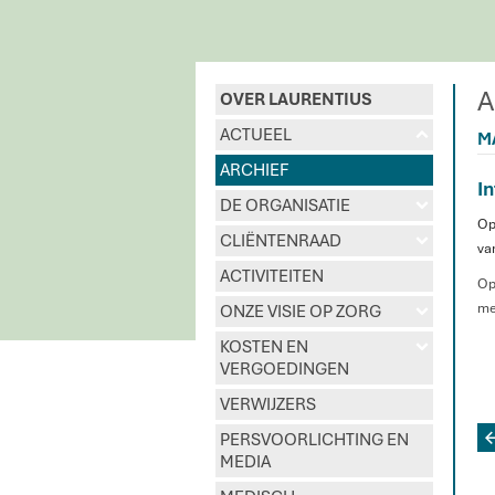
A
OVER LAURENTIUS
ACTUEEL
u
M
ARCHIEF
I
DE ORGANISATIE
d
Op
CLIËNTENRAAD
d
va
ACTIVITEITEN
O
me
ONZE VISIE OP ZORG
d
KOSTEN EN
d
VERGOEDINGEN
VERWIJZERS
PERSVOORLICHTING EN
MEDIA