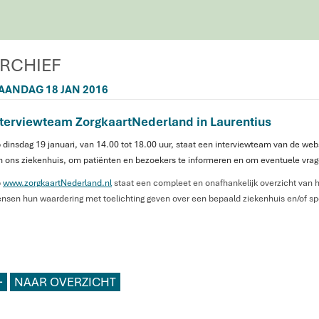
RCHIEF
AANDAG 18 JAN 2016
nterviewteam ZorgkaartNederland in Laurentius
 dinsdag 19 januari, van 14.00 tot 18.00 uur, staat een interviewteam van de web
n ons ziekenhuis, om patiënten en bezoekers te informeren en om eventuele vra
p
www.zorgkaartNederland.nl
staat een compleet en onafhankelijk overzicht van 
nsen hun waardering met toelichting geven over een bepaald ziekenhuis en/of spe
L
NAAR OVERZICHT