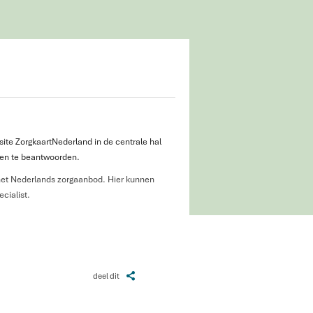
site ZorgkaartNederland in de centrale hal
gen te beantwoorden.
het Nederlands zorgaanbod. Hier kunnen
cialist.
Z
deel dit