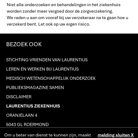
Niet alle onderzoeken en behandelingen in het ziekenhuis
worden zonder meer vergoed door de zorgverzekering.
We raden u aan om vooraf bij uw verzekeraar na te gaan hoe u
verzekerd bent. Let ook op uw eigen risico.
BEZOEK OOK
STICHTING VRIENDEN VAN LAURENTIUS
LEREN EN WERKEN BIJ LAURENTIUS
MEDISCH WETENSCHAPPELIJK ONDERZOEK
PUBLIEKSMAGAZINE SAMEN
DISCLAIMER
LAURENTIUS ZIEKENHUIS
ORANJELAAN 4
6043 GL ROERMOND
J
(0475) 38 22 22
Om u beter van dienst te kunnen zijn, maakt
melding sluiten X