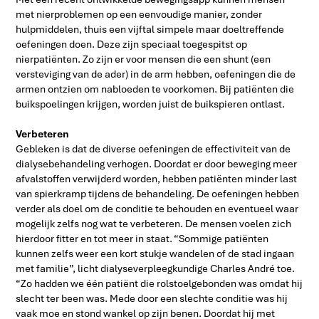
met nierproblemen op een eenvoudige manier, zonder
hulpmiddelen, thuis een vijftal simpele maar doeltreffende
oefeningen doen. Deze zijn speciaal toegespitst op
nierpatiënten. Zo zijn er voor mensen die een shunt (een
versteviging van de ader) in de arm hebben, oefeningen die de
armen ontzien om nabloeden te voorkomen. Bij patiënten die
buikspoelingen krijgen, worden juist de buikspieren ontlast.
Verbeteren
Gebleken is dat de diverse oefeningen de effectiviteit van de
dialysebehandeling verhogen. Doordat er door beweging meer
afvalstoffen verwijderd worden, hebben patiënten minder last
van spierkramp tijdens de behandeling. De oefeningen hebben
verder als doel om de conditie te behouden en eventueel waar
mogelijk zelfs nog wat te verbeteren. De mensen voelen zich
hierdoor fitter en tot meer in staat. “Sommige patiënten
kunnen zelfs weer een kort stukje wandelen of de stad ingaan
met familie”, licht dialyseverpleegkundige Charles André toe.
“Zo hadden we één patiënt die rolstoelgebonden was omdat hij
slecht ter been was. Mede door een slechte conditie was hij
vaak moe en stond wankel op zijn benen. Doordat hij met