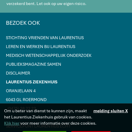
verzekerd bent. Let ook op uw eigen risico.
BEZOEK OOK
STICHTING VRIENDEN VAN LAURENTIUS
LEREN EN WERKEN BIJ LAURENTIUS
MEDISCH WETENSCHAPPELIJK ONDERZOEK
PUBLIEKSMAGAZINE SAMEN
DISCLAIMER
LAURENTIUS ZIEKENHUIS
ORANJELAAN 4
6043 GL ROERMOND
J
(0475) 38 22 22
Om u beter van dienst te kunnen zijn, maakt
melding sluiten X
het Laurentius Ziekenhuis gebruik van cookies.
Klik hier
voor meer informatie over deze cookies.
SERVICEPUNT LAURENTIUS ECHT