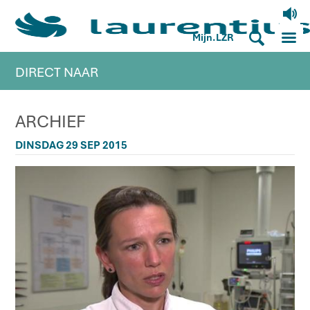
V
M
S
Mijn.LZR
DIRECT NAAR
ARCHIEF
DINSDAG 29 SEP 2015