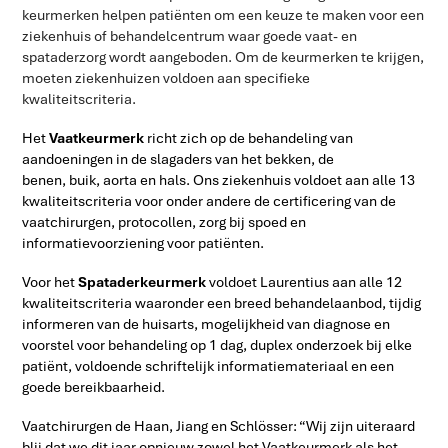
keurmerken helpen patiënten om een keuze te maken voor een
ziekenhuis of behandelcentrum waar goede vaat- en
spataderzorg wordt aangeboden. Om de keurmerken te krijgen,
moeten ziekenhuizen voldoen aan specifieke
kwaliteitscriteria.
Het
Vaatkeurmerk
richt zich op de behandeling van
aandoeningen in de slagaders van het bekken, de
benen, buik, aorta en hals. Ons ziekenhuis voldoet aan alle 13
kwaliteitscriteria voor onder andere de certificering van de
vaatchirurgen, protocollen, zorg bij spoed en
informatievoorziening voor patiënten.
Voor het
Spataderkeurmerk
voldoet Laurentius aan alle 12
kwaliteitscriteria waaronder een breed behandelaanbod, tijdig
informeren van de huisarts, mogelijkheid van diagnose en
voorstel voor behandeling op 1 dag, duplex onderzoek bij elke
patiënt, voldoende schriftelijk informatiemateriaal en een
goede bereikbaarheid.
Vaatchirurgen de Haan, Jiang en Schlösser: “Wij zijn uiteraard
blij dat we dit jaar opnieuw zowel het Vaatkeurmerk als het