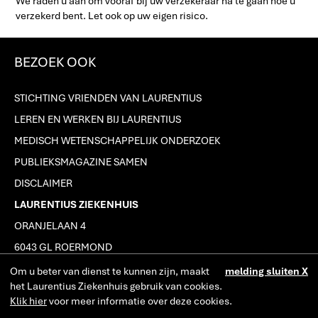
We raden u aan om vooraf bij uw verzekeraar na te gaan hoe u
verzekerd bent. Let ook op uw eigen risico.
BEZOEK OOK
STICHTING VRIENDEN VAN LAURENTIUS
LEREN EN WERKEN BIJ LAURENTIUS
MEDISCH WETENSCHAPPELIJK ONDERZOEK
PUBLIEKSMAGAZINE SAMEN
DISCLAIMER
LAURENTIUS ZIEKENHUIS
ORANJELAAN 4
6043 GL ROERMOND
J
(0475) 38 22 22
Om u beter van dienst te kunnen zijn, maakt
melding sluiten X
het Laurentius Ziekenhuis gebruik van cookies.
Klik hier
voor meer informatie over deze cookies.
SERVICEPUNT LAURENTIUS ECHT