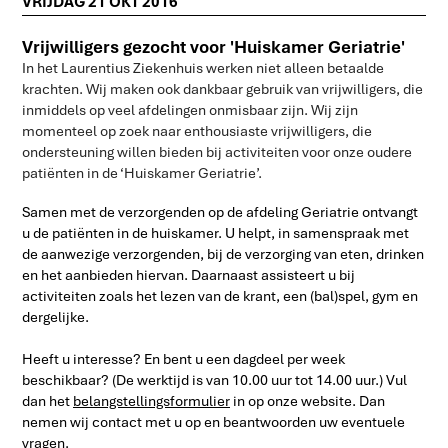
VRIJDAG 21 OKT 2016
Vrijwilligers gezocht voor 'Huiskamer Geriatrie'
In het Laurentius Ziekenhuis werken niet alleen betaalde
krachten. Wij maken ook dankbaar gebruik van vrijwilligers, die
inmiddels op veel afdelingen onmisbaar zijn. Wij zijn
momenteel op zoek naar enthousiaste vrijwilligers, die
ondersteuning willen bieden bij activiteiten voor onze oudere
patiënten in de ‘Huiskamer Geriatrie’.
Samen met de verzorgenden op de afdeling Geriatrie ontvangt
u de patiënten in de huiskamer. U helpt, in samenspraak met
de aanwezige verzorgenden, bij de verzorging van eten, drinken
en het aanbieden hiervan. Daarnaast assisteert u bij
activiteiten zoals het lezen van de krant, een (bal)spel, gym en
dergelijke.
Heeft u interesse? En bent u een dagdeel per week
beschikbaar? (De werktijd is van 10.00 uur tot 14.00 uur.) Vul
dan het
belangstellingsformulier
in op onze website. Dan
nemen wij contact met u op en beantwoorden uw eventuele
vragen.