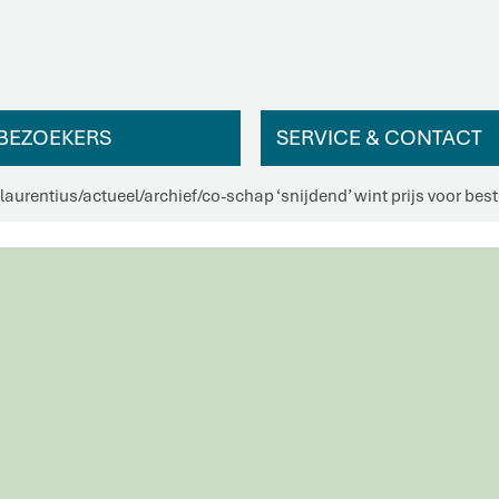
BEZOEKERS
SERVICE & CONTACT
 laurentius
/
actueel
/
archief
/
co-schap ‘snijdend’ wint prijs voor bes