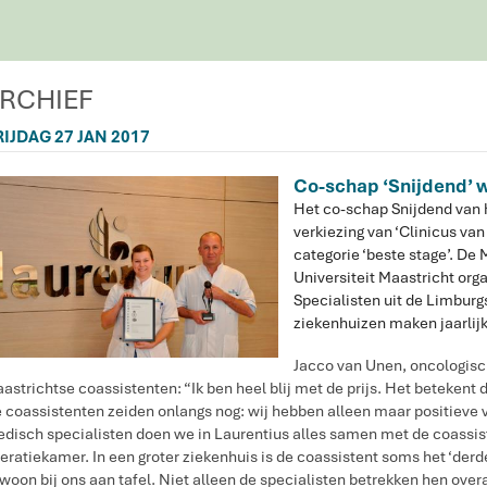
RCHIEF
RIJDAG 27 JAN 2017
Co-schap ‘Snijdend’ w
Het co-schap Snijdend van h
verkiezing van ‘Clinicus van 
categorie ‘beste stage’. De
Universiteit Maastricht orga
Specialisten uit de Limbur
ziekenhuizen maken jaarlijks
Jacco van Unen, oncologisch
astrichtse coassistenten: “Ik ben heel blij met de prijs. Het beteken
 coassistenten zeiden onlangs nog: wij hebben alleen maar positieve 
disch specialisten doen we in Laurentius alles samen met de coassisten
eratiekamer. In een groter ziekenhuis is de coassistent soms het ‘derde
woon bij ons aan tafel. Niet alleen de specialisten betrekken hen overal