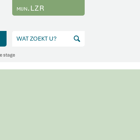
.LZR
MIJN
te stage