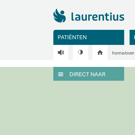
PATIËNTEN
V
H
home
/
over
DIRECT NAAR
M