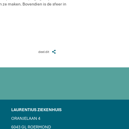
n ze maken. Bovendien is de sfeer in
Z
deel dit
LAURENTIUS ZIEKENHUIS
ORANJELAAN 4
6043 GL ROERMOND