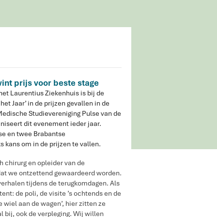
int prijs voor beste stage
et Laurentius Ziekenhuis is bij de
het Jaar’ in de prijzen gevallen in de
 Medische Studievereniging Pulse van de
niseert dit evenement ieder jaar.
gse en twee Brabantse
 kans om in de prijzen te vallen.
 chirurg en opleider van de
t dat we ontzettend gewaardeerd worden.
verhalen tijdens de terugkomdagen. Als
t: de poli, de visite ’s ochtends en de
 wiel aan de wagen’, hier zitten ze
 bij, ook de verpleging. Wij willen