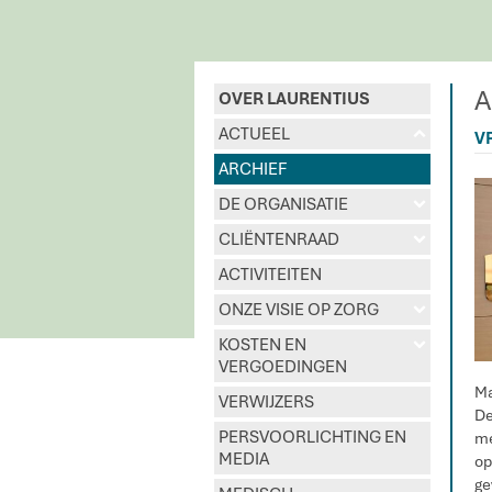
A
OVER LAURENTIUS
ACTUEEL
u
V
ARCHIEF
DE ORGANISATIE
d
CLIËNTENRAAD
d
ACTIVITEITEN
ONZE VISIE OP ZORG
d
KOSTEN EN
d
VERGOEDINGEN
Ma
VERWIJZERS
De
PERSVOORLICHTING EN
me
MEDIA
op
ge