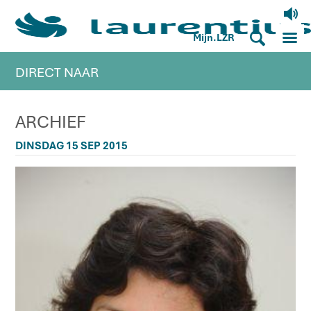
V
M
S
Mijn.LZR
DIRECT NAAR
ARCHIEF
DINSDAG 15 SEP 2015