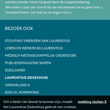
worden zonder meer vergoed door de zorgverzekering.
We raden u aan om vooraf bij uw verzekeraar na te gaan hoe u
verzekerd bent. Let ook op uw eigen risico.
BEZOEK OOK
STICHTING VRIENDEN VAN LAURENTIUS
LEREN EN WERKEN BIJ LAURENTIUS
MEDISCH WETENSCHAPPELIJK ONDERZOEK
PUBLIEKSMAGAZINE SAMEN
DISCLAIMER
LAURENTIUS ZIEKENHUIS
ORANJELAAN 4
6043 GL ROERMOND
J
(0475) 38 22 22
Om u beter van dienst te kunnen zijn, maakt
melding sluiten X
het Laurentius Ziekenhuis gebruik van cookies.