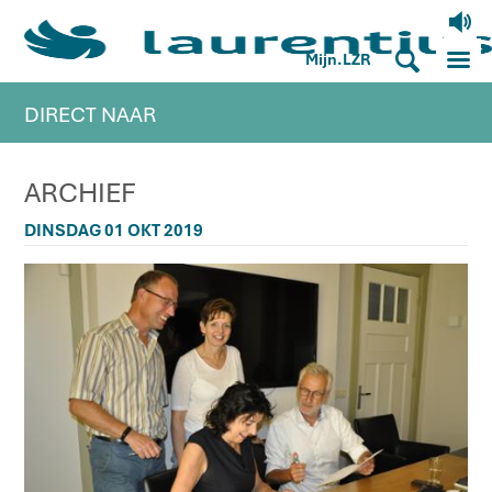
V
M
S
Mijn.LZR
DIRECT NAAR
ARCHIEF
DINSDAG 01 OKT 2019