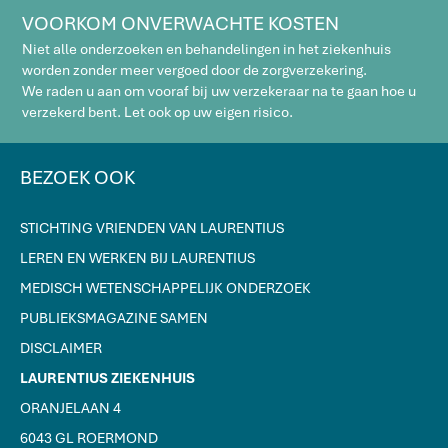
VOORKOM ONVERWACHTE KOSTEN
Niet alle onderzoeken en behandelingen in het ziekenhuis
worden zonder meer vergoed door de zorgverzekering.
We raden u aan om vooraf bij uw verzekeraar na te gaan hoe u
verzekerd bent. Let ook op uw eigen risico.
BEZOEK OOK
STICHTING VRIENDEN VAN LAURENTIUS
LEREN EN WERKEN BIJ LAURENTIUS
MEDISCH WETENSCHAPPELIJK ONDERZOEK
PUBLIEKSMAGAZINE SAMEN
DISCLAIMER
LAURENTIUS ZIEKENHUIS
ORANJELAAN 4
6043 GL ROERMOND