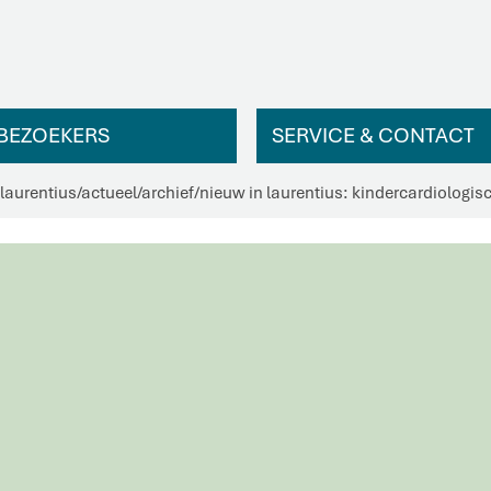
BEZOEKERS
SERVICE & CONTACT
 laurentius
/
actueel
/
archief
/
nieuw in laurentius: kindercardiologis