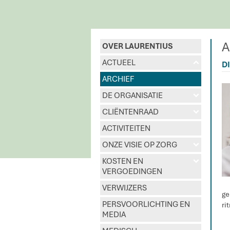
A
OVER LAURENTIUS
ACTUEEL
u
D
ARCHIEF
DE ORGANISATIE
d
CLIËNTENRAAD
d
ACTIVITEITEN
ONZE VISIE OP ZORG
d
KOSTEN EN
d
VERGOEDINGEN
VERWIJZERS
ge
PERSVOORLICHTING EN
ri
MEDIA