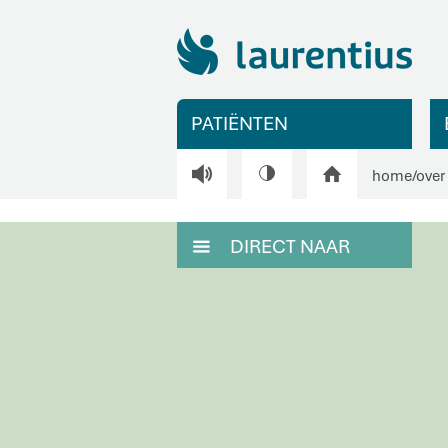
PATIËNTEN
V
H
home
/
over
DIRECT NAAR
M