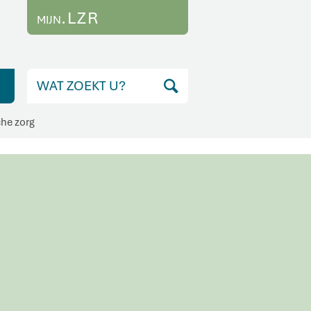
.LZR
MIJN
che zorg