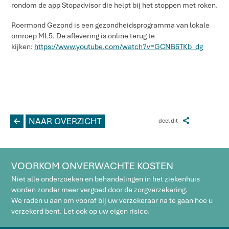
rondom de app Stopadvisor die helpt bij het stoppen met roken.
Roermond Gezond is een gezondheidsprogramma van lokale
omroep ML5. De aflevering is online terug te
kijken:
https://www.youtube.com/watch?v=GCNB6TKb_dg
L
NAAR OVERZICHT
Z
deel dit
VOORKOM ONVERWACHTE KOSTEN
Niet alle onderzoeken en behandelingen in het ziekenhuis
worden zonder meer vergoed door de zorgverzekering.
We raden u aan om vooraf bij uw verzekeraar na te gaan hoe u
verzekerd bent. Let ook op uw eigen risico.