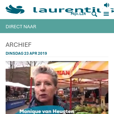
V
M
S
Mijn.LZR
DIRECT NAAR
ARCHIEF
DINSDAG 23 APR 2019