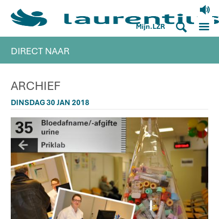
V
M
S
Mijn.LZR
DIRECT NAAR
ARCHIEF
DINSDAG 30 JAN 2018