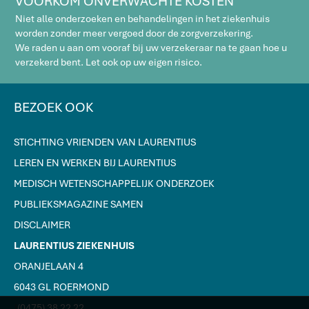
VOORKOM ONVERWACHTE KOSTEN
Niet alle onderzoeken en behandelingen in het ziekenhuis
worden zonder meer vergoed door de zorgverzekering.
We raden u aan om vooraf bij uw verzekeraar na te gaan hoe u
verzekerd bent. Let ook op uw eigen risico.
BEZOEK OOK
STICHTING VRIENDEN VAN LAURENTIUS
LEREN EN WERKEN BIJ LAURENTIUS
MEDISCH WETENSCHAPPELIJK ONDERZOEK
PUBLIEKSMAGAZINE SAMEN
DISCLAIMER
LAURENTIUS ZIEKENHUIS
ORANJELAAN 4
6043 GL ROERMOND
J
(0475) 38 22 22