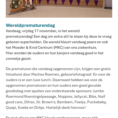
Wereldprematurendag
Vandaag, vrijdag 17 november, is het wereld
prematurendag! Een dag om extra stil te staan bij deze te vroeg
geboren superhelden. De wereld kleurt vandaag paars en ook
het Moeder & Kind Centrum (MKC) van ons ziekenhuis.
Hier worden de ouders en hun kanjers vandaag goed in het
zonnetje gezet.
De prematuren die vandaag opgenomen zijn, krijgen een gratis
fotoshoot door Marlies Roemen, geboortefotograaf. En voor de
ouders is er een luxe lunch. Daarnaast hebben we voor de
opgenomen prematuren en hun ouders een goed gevulde
goodiebag met spullen van onderstaande sponsors: Jumbo
Roermond Roersingelpassage, Noppies, Jellycat, Bibs, Naïf
good care, Difrax, Dr. Brown's, Bambam, Feetje, Puckababy,
Quapi, Koeke en Dirkje. Hartelijk dank hiervoor!
En niet alleen ons​ MKC kleurt vandaag paars, maar óók