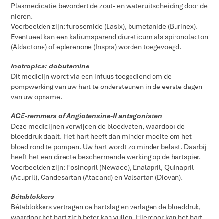
Plasmedicatie bevordert de zout- en wateruitscheiding door de
nieren.
Voorbeelden zijn: furosemide (Lasix), bumetanide (Burinex).
Eventueel kan een kaliumsparend diureticum als spironolacton
(Aldactone) of eplerenone (Inspra) worden toegevoegd.
Inotropica: dobutamine
Dit medicijn wordt via een infuus toegediend om de
pompwerking van uw hart te ondersteunen in de eerste dagen
van uw opname.
ACE-remmers of Angiotensine-II antagonisten
Deze medicijnen verwijden de bloedvaten, waardoor de
bloeddruk daalt. Het hart heeft dan minder moeite om het
bloed rond te pompen. Uw hart wordt zo minder belast. Daarbij
heeft het een directe beschermende werking op de hartspier.
Voorbeelden zijn: Fosinopril (Newace), Enalapril, Quinapril
(Acupril), Candesartan (Atacand) en Valsartan (Diovan).
Bétablokkers
Bétablokkers vertragen de hartslag en verlagen de bloeddruk,
waardoor het hart zich beter kan vullen. Hierdoor kan het hart