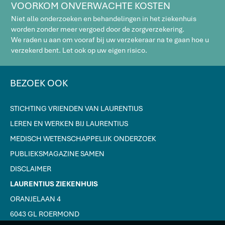
VOORKOM ONVERWACHTE KOSTEN
Niet alle onderzoeken en behandelingen in het ziekenhuis
worden zonder meer vergoed door de zorgverzekering.
We raden u aan om vooraf bij uw verzekeraar na te gaan hoe u
verzekerd bent. Let ook op uw eigen risico.
BEZOEK OOK
STICHTING VRIENDEN VAN LAURENTIUS
LEREN EN WERKEN BIJ LAURENTIUS
MEDISCH WETENSCHAPPELIJK ONDERZOEK
PUBLIEKSMAGAZINE SAMEN
DISCLAIMER
LAURENTIUS ZIEKENHUIS
ORANJELAAN 4
6043 GL ROERMOND