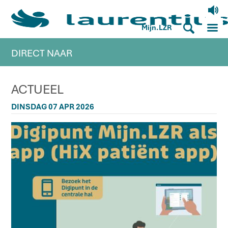
V
M
S
Mijn.LZR
DIRECT NAAR
ACTUEEL
DINSDAG 07 APR 2026