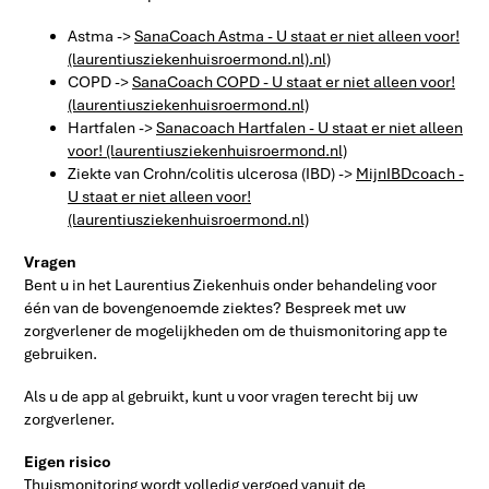
Astma ->
SanaCoach Astma - U staat er niet alleen voor!
(laurentiusziekenhuisroermond.nl)
.nl)
COPD ->
SanaCoach COPD - U staat er niet alleen voor!
(laurentiusziekenhuisroermond.nl)
Hartfalen ->
Sanacoach Hartfalen - U staat er niet alleen
voor! (laurentiusziekenhuisroermond.nl)
Ziekte van Crohn/colitis ulcerosa (IBD) ->
MijnIBDcoach -
U staat er niet alleen voor!
(laurentiusziekenhuisroermond.nl)
Vragen
Bent u in het Laurentius Ziekenhuis onder behandeling voor
één van de bovengenoemde ziektes? Bespreek met uw
zorgverlener de mogelijkheden om de thuismonitoring app te
gebruiken.
Als u de app al gebruikt, kunt u voor vragen terecht bij uw
zorgverlener.
Eigen risico
Thuismonitoring wordt volledig vergoed vanuit de