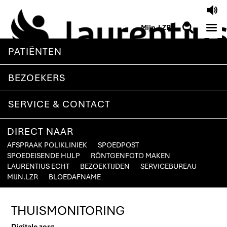
V
M
S
Mijn.LZR
PATIËNTEN
BEZOEKERS
SERVICE & CONTACT
DIRECT NAAR
AFSPRAAK POLIKLINIEK
SPOEDPOST
SPOEDEISENDE HULP
RÖNTGENFOTO MAKEN
LAURENTIUS ECHT
BEZOEKTIJDEN
SERVICEBUREAU
MIJN.LZR
BLOEDAFNAME
THUISMONITORING
Digitale zorg