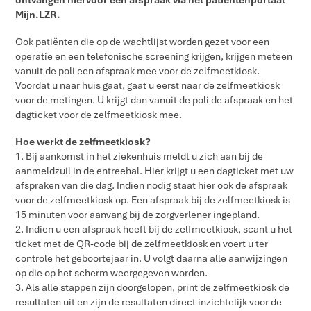
ontvangen hiervoor een afspraak via het patiëntenportaal
Mijn.LZR.
Ook patiënten die op de wachtlijst worden gezet voor een
operatie en een telefonische screening krijgen, krijgen meteen
vanuit de poli een afspraak mee voor de zelfmeetkiosk.
Voordat u naar huis gaat, gaat u eerst naar de zelfmeetkiosk
voor de metingen. U krijgt dan vanuit de poli de afspraak en het
dagticket voor de zelfmeetkiosk mee.
Hoe werkt de zelfmeetkiosk?
1. Bij aankomst in het ziekenhuis meldt u zich aan bij de
aanmeldzuil in de entreehal. Hier krijgt u een dagticket met uw
afspraken van die dag. Indien nodig staat hier ook de afspraak
voor de zelfmeetkiosk op. Een afspraak bij de zelfmeetkiosk is
15 minuten voor aanvang bij de zorgverlener ingepland.
2. Indien u een afspraak heeft bij de zelfmeetkiosk, scant u het
ticket met de QR-code bij de zelfmeetkiosk en voert u ter
controle het geboortejaar in. U volgt daarna alle aanwijzingen
op die op het scherm weergegeven worden.
3. Als alle stappen zijn doorgelopen, print de zelfmeetkiosk de
resultaten uit en zijn de resultaten direct inzichtelijk voor de