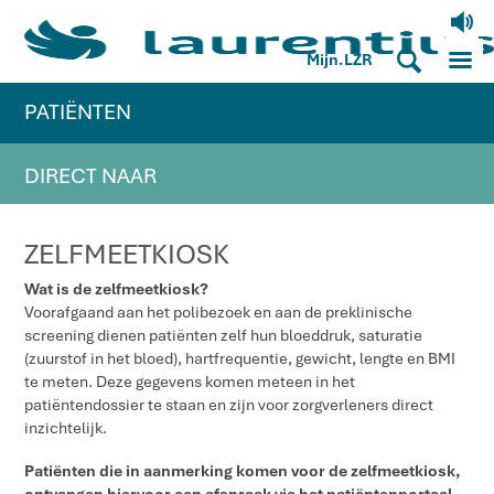
V
M
S
Mijn.LZR
PATIËNTEN
DIRECT NAAR
ZELFMEETKIOSK
Wat is de zelfmeetkiosk?
Voorafgaand aan het polibezoek en aan de preklinische
screening dienen patiënten zelf hun bloeddruk, saturatie
(zuurstof in het bloed), hartfrequentie, gewicht, lengte en BMI
te meten. Deze gegevens komen meteen in het
patiëntendossier te staan en zijn voor zorgverleners direct
inzichtelijk.
Patiënten die in aanmerking komen voor de zelfmeetkiosk,