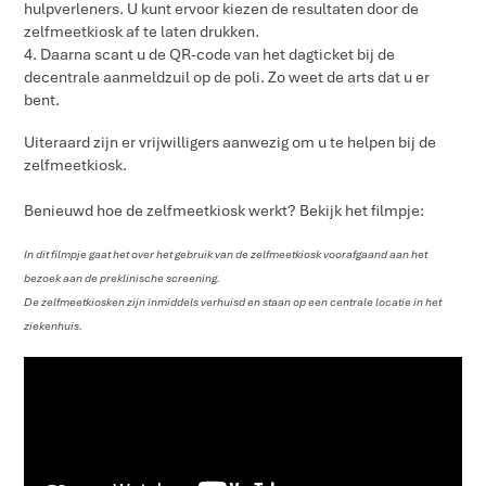
hulpverleners. U kunt ervoor kiezen de resultaten door de
zelfmeetkiosk af te laten drukken.
4. Daarna scant u de QR-code van het dagticket bij de
decentrale aanmeldzuil op de poli. Zo weet de arts dat u er
bent.
Uiteraard zijn er vrijwilligers aanwezig om u te helpen bij de
zelfmeetkiosk.
Benieuwd hoe de zelfmeetkiosk werkt? Bekijk het filmpje:
In dit filmpje gaat het over het gebruik van de zelfmeetkiosk voorafgaand aan het
bezoek aan de preklinische screening.
De zelfmeetkiosken zijn inmiddels verhuisd en staan op een centrale locatie in het
ziekenhuis.