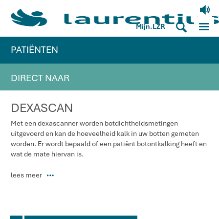
V
M
S
Mijn.LZR
PATIËNTEN
DIRECT NAAR
DEXASCAN
Met een dexascanner worden botdichtheidsmetingen
uitgevoerd en kan de hoeveelheid kalk in uw botten gemeten
worden. Er wordt bepaald of een patiënt botontkalking heeft en
wat de mate hiervan is.
lees meer
P