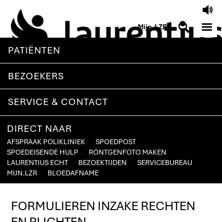
V
M
S
Mijn.LZR
PATIËNTEN
BEZOEKERS
SERVICE & CONTACT
DIRECT NAAR
AFSPRAAK POLIKLINIEK
SPOEDPOST
SPOEDEISENDE HULP
RÖNTGENFOTO MAKEN
LAURENTIUS ECHT
BEZOEKTIJDEN
SERVICEBUREAU
MIJN.LZR
BLOEDAFNAME
FORMULIEREN INZAKE RECHTEN
EN PLICHTEN