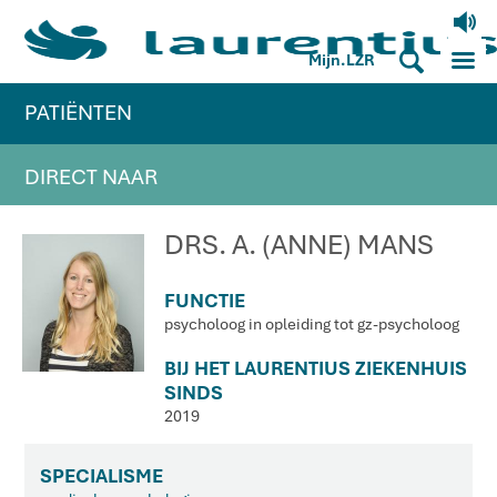
V
M
S
Mijn.LZR
PATIËNTEN
DIRECT NAAR
DRS. A. (ANNE) MANS
FUNCTIE
psycholoog in opleiding tot gz-psycholoog
BIJ HET LAURENTIUS ZIEKENHUIS
SINDS
2019
SPECIALISME