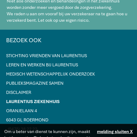
Niet alle onderzoeken en behandelingen in het ziekenhuis
worden zonder meer vergoed door de zorgverzekering.
We raden u aan om vooraf bij uw verzekeraar na te gaan hoe u
verzekerd bent. Let ook op uw eigen risico.
BEZOEK OOK
STICHTING VRIENDEN VAN LAURENTIUS
LEREN EN WERKEN BIJ LAURENTIUS
MEDISCH WETENSCHAPPELIJK ONDERZOEK
PUBLIEKSMAGAZINE SAMEN
DISCLAIMER
LAURENTIUS ZIEKENHUIS
ORANJELAAN 4
6043 GL ROERMOND
J
(0475) 38 22 22
Om u beter van dienst te kunnen zijn, maakt
melding sluiten X