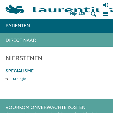
V
M
S
Mijn.LZR
PATIËNTEN
DIRECT NAAR
NIERSTENEN
SPECIALISME
R
urologie
VOORKOM ONVERWACHTE KOSTEN