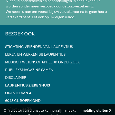
Niet alle onderzoeken en behandelingen in het ziekenhuis
worden zonder meer vergoed door de zorgverzekering.
We raden u aan om vooraf bij uw verzekeraar na te gaan hoe u
verzekerd bent. Let ook op uw eigen risico.
BEZOEK OOK
STICHTING VRIENDEN VAN LAURENTIUS
LEREN EN WERKEN BIJ LAURENTIUS
MEDISCH WETENSCHAPPELIJK ONDERZOEK
PUBLIEKSMAGAZINE SAMEN
DISCLAIMER
LAURENTIUS ZIEKENHUIS
ORANJELAAN 4
6043 GL ROERMOND
J
(0475) 38 22 22
Om u beter van dienst te kunnen zijn, maakt
melding sluiten X