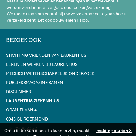
Niet alle onderzoeken en behandelingen in het ziekenhuis
worden zonder meer vergoed door de zorgverzekering.
We raden u aan om vooraf bij uw verzekeraar na te gaan hoe u
verzekerd bent. Let ook op uw eigen risico.
BEZOEK OOK
STICHTING VRIENDEN VAN LAURENTIUS
LEREN EN WERKEN BIJ LAURENTIUS
MEDISCH WETENSCHAPPELIJK ONDERZOEK
PUBLIEKSMAGAZINE SAMEN
DISCLAIMER
LAURENTIUS ZIEKENHUIS
ORANJELAAN 4
6043 GL ROERMOND
J
(0475) 38 22 22
Om u beter van dienst te kunnen zijn, maakt
melding sluiten X