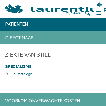
V
M
S
Mijn.LZR
PATIËNTEN
DIRECT NAAR
ZIEKTE VAN STILL
SPECIALISME
R
reumatologie
VOORKOM ONVERWACHTE KOSTEN