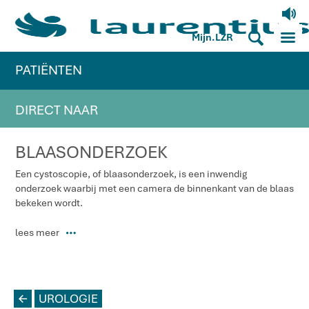
V
M
S
Mijn.LZR
PATIËNTEN
DIRECT NAAR
BLAASONDERZOEK
Een cystoscopie, of blaasonderzoek, is een inwendig
onderzoek waarbij met een camera de binnenkant van de blaas
bekeken wordt.
lees meer
P
L
UROLOGIE