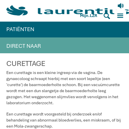
V
M
S
Mijn.LZR
PATIËNTEN
DIRECT NAAR
CURETTAGE
Een curettage is een kleine ingreep via de vagina. De
gynaecoloog schraapt hierbij met een soort lepeltje (een
'curette') de baarmoederholte schoon. Bij een vacuümcurette
wordt met een dun slangetje de baarmoederholte leeg
gezogen. Het weggenomen slijmvlies wordt vervolgens in het
laboratorium onderzocht.
Een curettage wordt voorgesteld bij onderzoek en/of
behandeling van abnormaal bloedverlies, een miskraam, of bij
een Mola-zwangerschap.