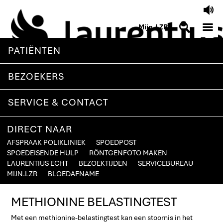
V
M
S
Mijn.LZR
PATIËNTEN
BEZOEKERS
SERVICE & CONTACT
DIRECT NAAR
AFSPRAAK POLIKLINIEK
SPOEDPOST
SPOEDEISENDE HULP
RÖNTGENFOTO MAKEN
LAURENTIUS ECHT
BEZOEKTIJDEN
SERVICEBUREAU
MIJN.LZR
BLOEDAFNAME
METHIONINE BELASTINGTEST
Met een methionine-belastingtest kan een stoornis in het