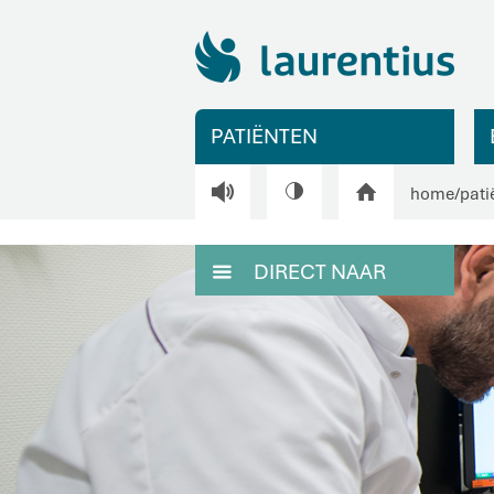
PATIËNTEN
V
H
home
/
pati
DIRECT NAAR
M