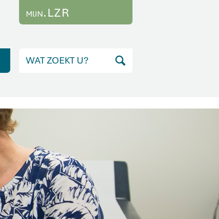
.LZR
MIJN