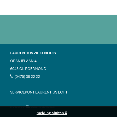
LAURENTIUS ZIEKENHUIS
ORANJELAAN 4
6043 GL ROERMOND
J
(0475) 38 22 22
SERVICEPUNT LAURENTIUS ECHT
produced by
www.mediamens.nl
melding sluiten X