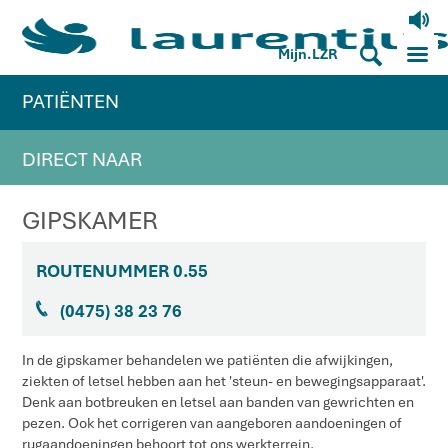
V
M
S
Mijn.LZR
PATIËNTEN
DIRECT NAAR
GIPSKAMER
ROUTENUMMER 0.55
J
(0475) 38 23 76
In de gipskamer behandelen we patiënten die afwijkingen,
ziekten of letsel hebben aan het 'steun- en bewegingsapparaat'.
Denk aan botbreuken en letsel aan banden van gewrichten en
pezen. Ook het corrigeren van aangeboren aandoeningen of
rugaandoeningen behoort tot ons werkterrein.