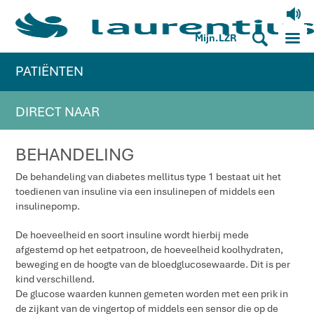
V
M
S
Mijn.LZR
PATIËNTEN
DIRECT NAAR
BEHANDELING
De behandeling van diabetes mellitus type 1 bestaat uit het
toedienen van insuline via een insulinepen of middels een
insulinepomp.
De hoeveelheid en soort insuline wordt hierbij mede
afgestemd op het eetpatroon, de hoeveelheid koolhydraten,
beweging en de hoogte van de bloedglucosewaarde. Dit is per
kind verschillend.
De glucose waarden kunnen gemeten worden met een prik in
de zijkant van de vingertop of middels een sensor die op de