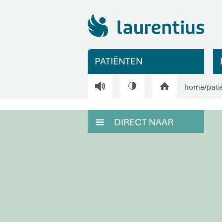
PATIËNTEN
V
H
home
/
pati
DIRECT NAAR
M