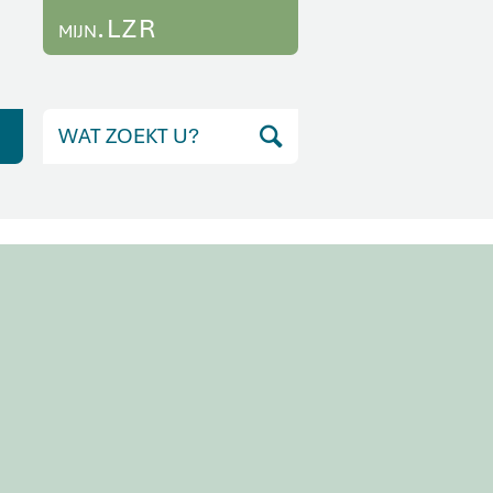
.LZR
MIJN