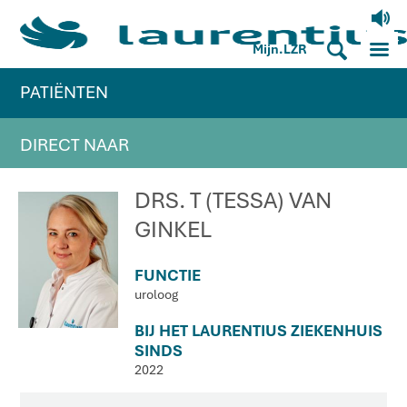
V
M
S
Mijn.LZR
PATIËNTEN
DIRECT NAAR
DRS. T (TESSA) VAN
GINKEL
FUNCTIE
uroloog
BIJ HET LAURENTIUS ZIEKENHUIS
SINDS
2022