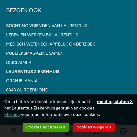
BEZOEK OOK
STICHTING VRIENDEN VAN LAURENTIUS
LEREN EN WERKEN BIJ LAURENTIUS
MEDISCH WETENSCHAPPELIJK ONDERZOEK
PUBLIEKSMAGAZINE SAMEN
DISCLAIMER
LAURENTIUS ZIEKENHUIS
ORANJELAAN 4
6043 GL ROERMOND
J
(0475) 38 22 22
Om u beter van dienst te kunnen zijn, maakt
melding sluiten X
het Laurentius Ziekenhuis gebruik van cookies.
Klik hier
voor meer informatie over deze cookies.
SERVICEPUNT LAURENTIUS ECHT
cookies accepteren
cookies weigeren
Y
F
L