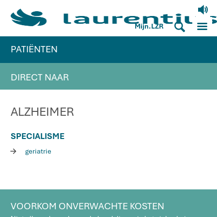
V
M
S
Mijn.LZR
PATIËNTEN
DIRECT NAAR
ALZHEIMER
SPECIALISME
R
geriatrie
VOORKOM ONVERWACHTE KOSTEN