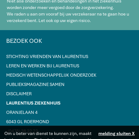
Niet alle onderzoeken en behandelingen in het ziekenhuis
worden zonder meer vergoed door de zorgverzekering.
We raden u aan om vooraf bij uw verzekeraar na te gaan hoe u
verzekerd bent. Let ook op uw eigen risico.
BEZOEK OOK
STICHTING VRIENDEN VAN LAURENTIUS
LEREN EN WERKEN BIJ LAURENTIUS
MEDISCH WETENSCHAPPELIJK ONDERZOEK
PUBLIEKSMAGAZINE SAMEN
DISCLAIMER
LAURENTIUS ZIEKENHUIS
ORANJELAAN 4
6043 GL ROERMOND
J
(0475) 38 22 22
Om u beter van dienst te kunnen zijn, maakt
melding sluiten X