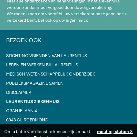
Niet alle onderzoeken en behandelingen in het ziekenhuis
worden zonder meer vergoed door de zorgverzekering.
We raden u aan om vooraf bij uw verzekeraar na te gaan hoe u
verzekerd bent. Let ook op uw eigen risico.
BEZOEK OOK
STICHTING VRIENDEN VAN LAURENTIUS
LEREN EN WERKEN BIJ LAURENTIUS
MEDISCH WETENSCHAPPELIJK ONDERZOEK
PUBLIEKSMAGAZINE SAMEN
DISCLAIMER
LAURENTIUS ZIEKENHUIS
ORANJELAAN 4
6043 GL ROERMOND
J
(0475) 38 22 22
Om u beter van dienst te kunnen zijn, maakt
melding sluiten X