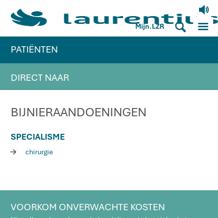
V
M
S
Mijn.LZR
PATIËNTEN
DIRECT NAAR
BIJNIERAANDOENINGEN
SPECIALISME
R
chirurgie
VOORKOM ONVERWACHTE KOSTEN